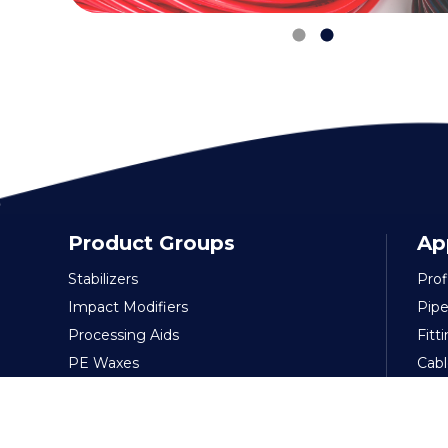
Product Groups
Ap
Stabilizers
Prof
Impact Modifiers
Pipe
Processing Aids
Fitt
PE Waxes
Cabl
Lubricants
Flex
Foaming Agent
Pac
Polymeric Plasticizers
Film