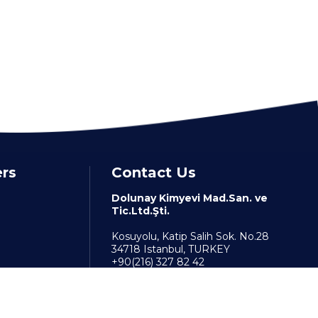
ers
Contact Us
Dolunay Kimyevi Mad.San. ve
Tic.Ltd.Şti.
Kosuyolu, Katip Salih Sok. No.28
34718 Istanbul, TURKEY
+90(216) 327 82 42
info@dolunaykimya.com