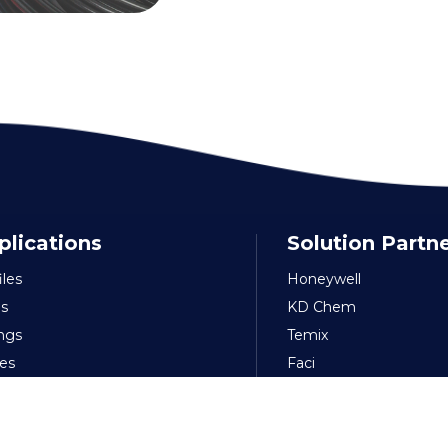
plications
Solution Partn
iles
Honeywell
s
KD Chem
ings
Temix
es
Faci
ible-Soft PVC
Nuova
kaging
Amee
s & Sheets
FP Pigments