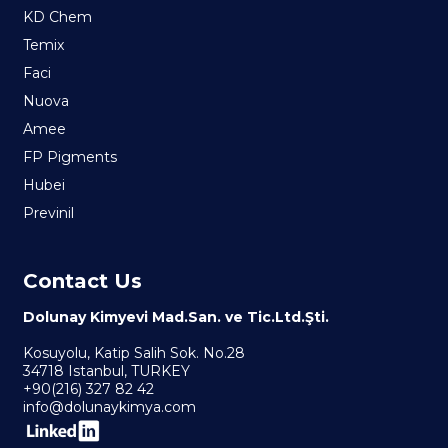
KD Chem
Temix
Faci
Nuova
Amee
FP Pigments
Hubei
Previnil
Contact Us
Dolunay Kimyevi Mad.San. ve Tic.Ltd.Şti.
Kosuyolu, Katip Salih Sok. No.28
34718 Istanbul, TURKEY
+90(216) 327 82 42
info@dolunaykimya.com