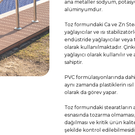
ana metaller sodyum, potasy
alüminyumdur.
Toz formundaki Ca ve Zn Steara
yağlayıcılar ve ısı stabilizatör
endüstride yağlayıcılar veya
olarak kullanılmaktadır. Çin
yağlayıcı olarak kullanılır ve
sahiptir.
PVC formülasyonlarında dahili
aynı zamanda plastiklerin ısıl 
olarak da görev yapar.
Toz formundaki stearatların ak
esnasında tozarma olmaması, 
dağılması ve kritik ürün kal
şekilde kontrol edilebilmesidi