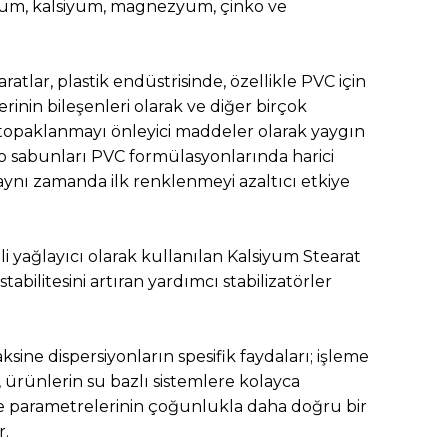
um, kalsiyum, magnezyum, çinko ve
tlar, plastik endüstrisinde, özellikle PVC için
lerinin bileşenleri olarak ve diğer birçok
 topaklanmayı önleyici maddeler olarak yaygın
ko sabunları PVC formülasyonlarında harici
 aynı zamanda ilk renklenmeyi azaltıcı etkiye
 yağlayıcı olarak kullanılan Kalsiyum Stearat
stabilitesini artıran yardımcı stabilizatörler
sine dispersiyonların spesifik faydaları; işleme
ürünlerin su bazlı sistemlere kolayca
ite parametrelerinin çoğunlukla daha doğru bir
r.